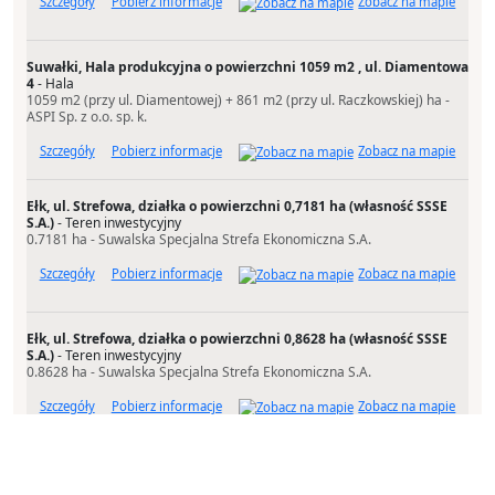
Szczegóły
Pobierz informacje
Zobacz na mapie
Suwałki, Hala produkcyjna o powierzchni 1059 m2 , ul. Diamentowa
4
- Hala
1059 m2 (przy ul. Diamentowej) + 861 m2 (przy ul. Raczkowskiej) ha -
ASPI Sp. z o.o. sp. k.
Szczegóły
Pobierz informacje
Zobacz na mapie
Ełk, ul. Strefowa, działka o powierzchni 0,7181 ha (własność SSSE
S.A.)
- Teren inwestycyjny
0.7181 ha - Suwalska Specjalna Strefa Ekonomiczna S.A.
Szczegóły
Pobierz informacje
Zobacz na mapie
Ełk, ul. Strefowa, działka o powierzchni 0,8628 ha (własność SSSE
S.A.)
- Teren inwestycyjny
0.8628 ha - Suwalska Specjalna Strefa Ekonomiczna S.A.
Szczegóły
Pobierz informacje
Zobacz na mapie
Ełk, ul. Miedziana, działka o pow. 3,2091 ha (własność SSSE S.A.)
-
Teren inwestycyjny