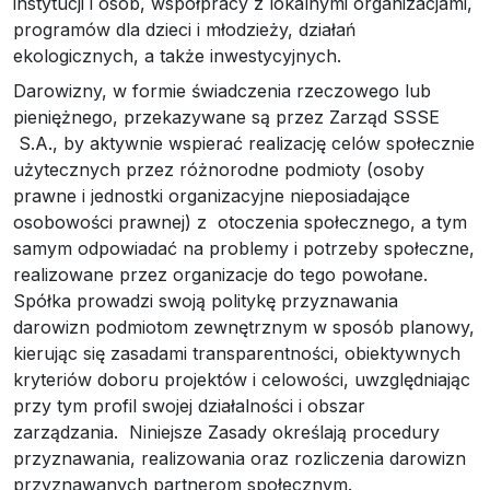
instytucji i osób, współpracy z lokalnymi organizacjami,
programów dla dzieci i młodzieży, działań
ekologicznych, a także inwestycyjnych.
Darowizny, w formie świadczenia rzeczowego lub
pieniężnego, przekazywane są przez Zarząd SSSE
S.A., by aktywnie wspierać realizację celów społecznie
użytecznych przez różnorodne podmioty (osoby
prawne i jednostki organizacyjne nieposiadające
osobowości prawnej) z otoczenia społecznego, a tym
samym odpowiadać na problemy i potrzeby społeczne,
realizowane przez organizacje do tego powołane.
Spółka prowadzi swoją politykę przyznawania
darowizn podmiotom zewnętrznym w sposób planowy,
kierując się zasadami transparentności, obiektywnych
kryteriów doboru projektów i celowości, uwzględniając
przy tym profil swojej działalności i obszar
zarządzania. Niniejsze Zasady określają procedury
przyznawania, realizowania oraz rozliczenia darowizn
przyznawanych partnerom społecznym.