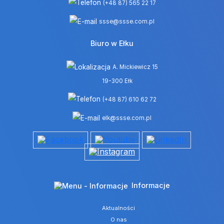
(+48 87) 565 22 17
ssse@ssse.com.pl
Biuro w Ełku
A. Mickiewicz 15
19-300 Ełk
(+48 87) 610 62 72
elk@ssse.com.pl
Informacje
Aktualności
O nas