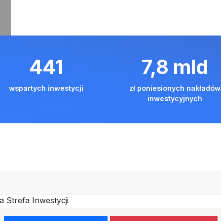
doświadczenia
368 wspartych i
6
,
mld
wspartych inwestycji
zł poniesionych nakładów
inwestycyjnych