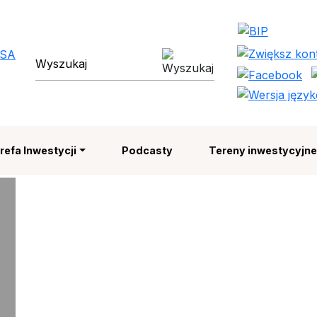
 Strefa Ekonomiczna SA | 
wyszukiwarka
refa Inwestycji
Podcasty
Tereny inwestycyjn