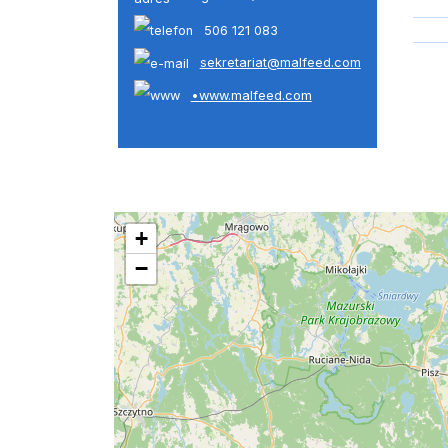
506 121 083
sekretariat@malfeed.com
•www.malfeed.com
+
−