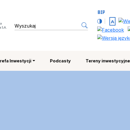
 Strefa Ekonomiczna SA | 
wyszukiwarka
refa Inwestycji
Podcasty
Tereny inwestycyjn