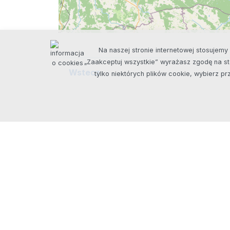
Na naszej stronie internetowej stosujemy 
„Zaakceptuj wszystkie” wyrażasz zgodę na sto
Wstecz
tylko niektórych plików cookie, wybierz p
Siedziba spółki
Biuro w Ełku
T.
A.
Noniewicza 49
Mickiewicz 15
16-400 Suwałki
19-300 Ełk