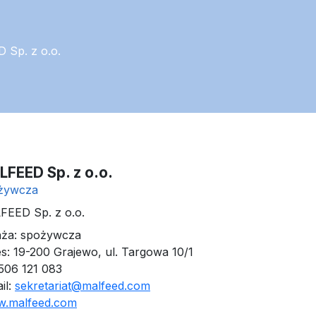
 Sp. z o.o.
FEED Sp. z o.o.
żywcza
EED Sp. z o.o.
nża: spożywcza
s: 19-200 Grajewo, ul. Targowa 10/1
 506 121 083
il:
sekretariat@malfeed.com
.malfeed.com