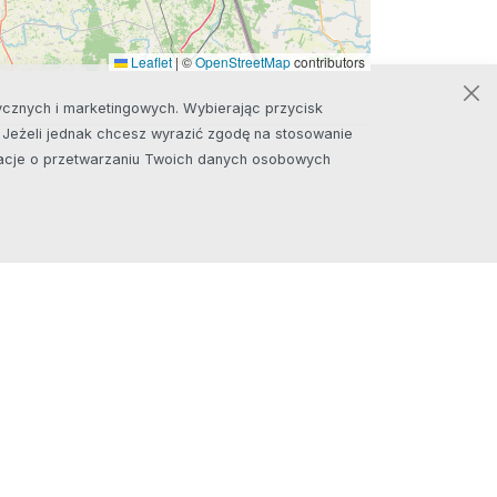
Leaflet
|
©
OpenStreetMap
contributors
stycznych i marketingowych. Wybierając przycisk
. Jeżeli jednak chcesz wyrazić zgodę na stosowanie
ormacje o przetwarzaniu Twoich danych osobowych
Tereny Inwestycyjne
ycji
Teren inwestycyjny
blicznej
Przetargi
parcia
decyzji o