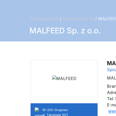
Strona główna
/
Nasi inwestorzy
/ MALFEED
MALFEED Sp. z o.o.
MAL
Spo
MALF
Bra
Adre
Tel:
E-ma
19-200 Grajewo
www
ul. Targowa 10/1