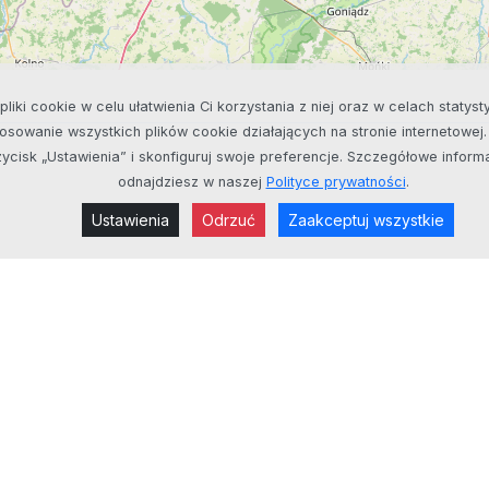
pliki cookie w celu ułatwienia Ci korzystania z niej oraz w celach staty
sowanie wszystkich plików cookie działających na stronie internetowej
rzycisk „Ustawienia” i skonfiguruj swoje preferencje. Szczegółowe inf
odnajdziesz w naszej
Polityce prywatności
.
Ustawienia
Odrzuć
Zaakceptuj wszystkie
Informacje
Polska Strefa Inwest
Aktualności
Informacje ogólne
O nas
Wysokość pomocy pu
Podcasty
Warunki uzyskania ws
Nasi Inwestorzy
Decyzja o wsparciu
Polityka prywatności
Procedura uzyskania 