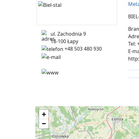
Met
BIEL
Bran
ul. Zachodnia 9
Adre
18-100 Łapy
Tel:
+48 503 480 930
E-ma
biel-stal@biel-
http
stal.com
http://biel-stal.com/
+
−