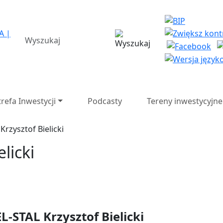
a Strefa Ekonomiczna SA 
wyszukiwarka
trefa Inwestycji
Podcasty
Tereny inwestycyjne
Krzysztof Bielicki
licki
L-STAL Krzysztof Bielicki