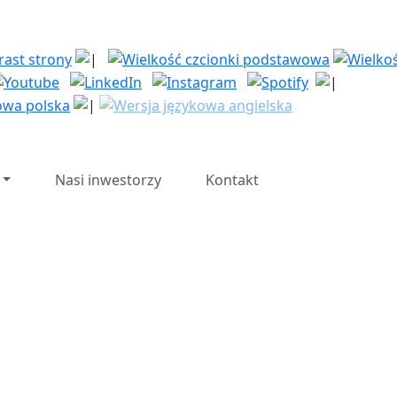
| Polska Strefa Inwesty
Nasi inwestorzy
Kontakt