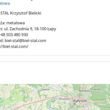
alowa
-STAL Krzysztof Bielicki
ża: metalowa
s: ul. Zachodnia 9, 18-100 Łapy
 +48 503 480 930
il: biel-stal@biel-stal.com
://biel-stal.com/