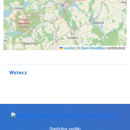
Leaflet
|
©
OpenStreetMap
contributors
Wstecz
Siedziba spółki