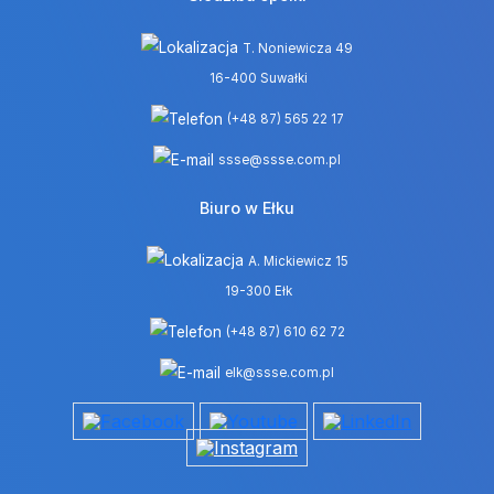
T. Noniewicza 49
16-400 Suwałki
(+48 87) 565 22 17
ssse@ssse.com.pl
Biuro w Ełku
A. Mickiewicz 15
19-300 Ełk
(+48 87) 610 62 72
elk@ssse.com.pl