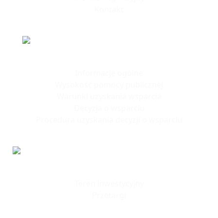
Kontakt
Polska Strefa Inwestycji
Informacje ogólne
Wysokość pomocy publicznej
Warunki uzyskania wsparcia
Decyzja o wsparciu
Procedura uzyskania decyzji o wsparciu
Tereny
Inwestycyjne
Teren inwestycyjny
Przetargi
© 2023 SSSE. All rights reserved
© 2023