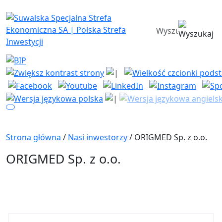
Suwalska Specjalna Strefa Ekono
wyszukiwarka
Strona główna
/
Nasi inwestorzy
/ ORIGMED Sp. z o.o.
ORIGMED Sp. z o.o.