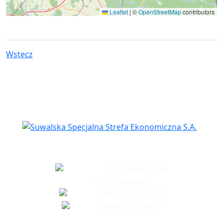
Leaflet
|
©
OpenStreetMap
contributors
Wstecz
Siedziba spółki
T. Noniewicza 49
16-400 Suwałki
(+48 87) 565 22 17
ssse@ssse.com.pl