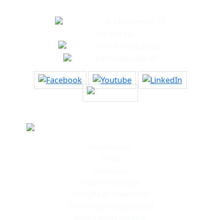
Biuro w Ełku
A. Mickiewicz 15
19-300 Ełk
(+48 87) 610 62 72
elk@ssse.com.pl
Informacje
Aktualności
O nas
Podcasty
Nasi Inwestorzy
Polityka prywatności
Deklaracja dostępności
Monitoring wizyjny