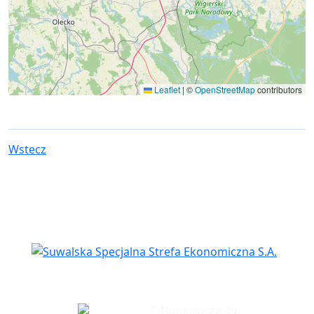
Leaflet
|
©
OpenStreetMap
contributors
Wstecz
Siedziba spółki
T. Noniewicza 49