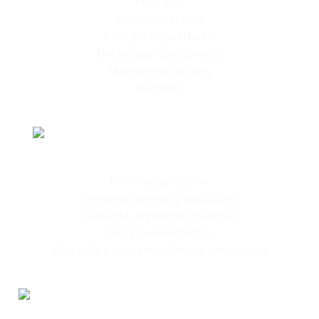
Podcasty
Nasi Inwestorzy
Polityka prywatności
Deklaracja dostępności
Monitoring wizyjny
Kontakt
Polska Strefa Inwestycji
Informacje ogólne
Wysokość pomocy publicznej
Warunki uzyskania wsparcia
Decyzja o wsparciu
Procedura uzyskania decyzji o wsparciu
Tereny
Inwestycyjne