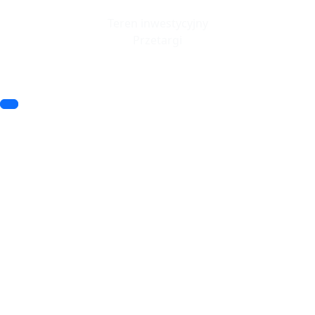
Teren inwestycyjny
Przetargi
© 2023 SSSE. All rights reserved
© 2023