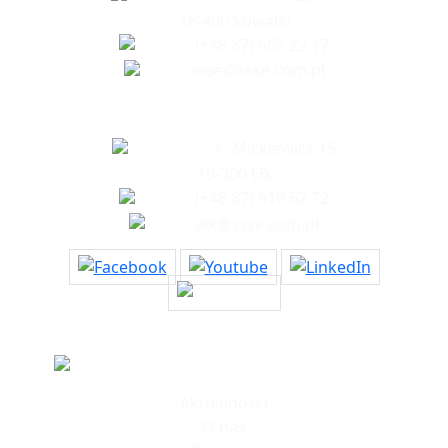
16-400 Suwałki
(+48 87) 565 22 17
ssse@ssse.com.pl
Biuro w Ełku
A. Mickiewicz 15
19-300 Ełk
(+48 87) 610 62 72
elk@ssse.com.pl
Informacje
Aktualności
O nas