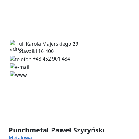
ul. Karola Majerskiego 29
Suwałki 16-400
+48 452 901 484
handlowy@punchmetal.pl
https://punchmetal.pl/
Punchmetal Paweł Szyryński
Metalowa