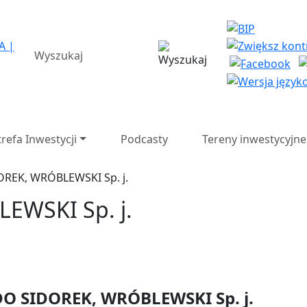
a Strefa Ekonomiczna SA 
wyszukiwarka
trefa Inwestycji
Podcasty
Tereny inwestycyjne
OREK, WRÓBLEWSKI Sp. j.
EWSKI Sp. j.
DO SIDOREK, WRÓBLEWSKI Sp. j.