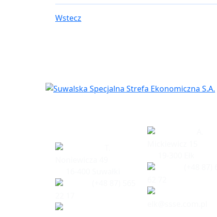
Wstecz
Siedziba
Biuro w Eł
spółki
A.
Mickiewicz 15
T.
19-300 Ełk
Noniewicza 49
(+48 87) 
16-400 Suwałki
62 72
(+48 87) 565
22 17
elk@ssse.com.pl