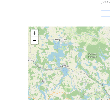
jesz
+
−