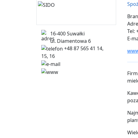
Spo
Bran
Adre
Tel:
16-400 Suwałki
E-ma
ul. Diamentowa 6
+48 87 565 41 14,
www.
15, 16
biuro@sido.com.pl
www.sido.com.pl
Firm
miel
Kawę
poza
Najm
plan
Wiel