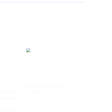
fa
Tereny
Inwestycyjne
Teren inwestycyjny
ublicznej
Przetargi
 wsparcia
a decyzji o