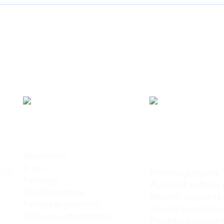
ku
Informacje
Polska Stre
Inwestycji
Aktualności
O nas
Informacje ogólne
610
Podcasty
Wysokość pomocy p
Nasi Inwestorzy
Warunki uzyskania
Polityka prywatności
Decyzja o wsparciu
Deklaracja dostępności
Procedura uzyskani