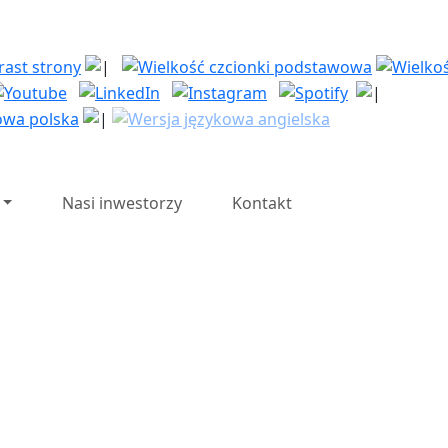
| Polska Strefa Inwesty
Nasi inwestorzy
Kontakt