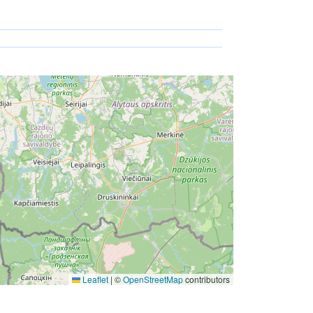
Leaflet
|
©
OpenStreetMap
contributors