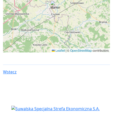
Leaflet
|
©
OpenStreetMap
contributors
Wstecz