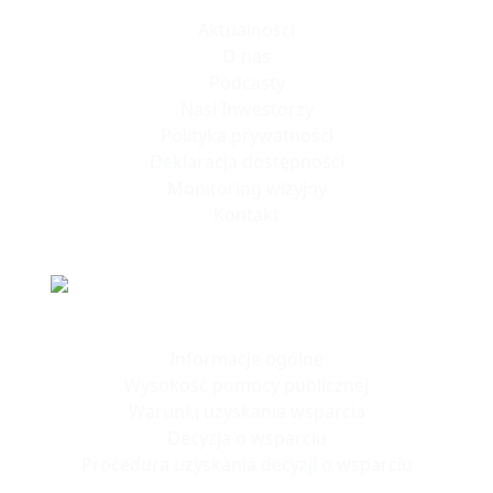
Aktualności
O nas
Podcasty
Nasi Inwestorzy
Polityka prywatności
Deklaracja dostępności
Monitoring wizyjny
Kontakt
Polska Strefa Inwestycji
Informacje ogólne
Wysokość pomocy publicznej
Warunki uzyskania wsparcia
Decyzja o wsparciu
Procedura uzyskania decyzji o wsparciu