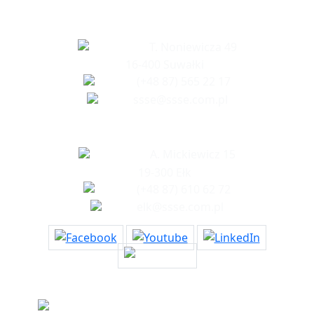
Siedziba spółki
T. Noniewicza 49
16-400 Suwałki
(+48 87) 565 22 17
ssse@ssse.com.pl
Biuro w Ełku
A. Mickiewicz 15
19-300 Ełk
(+48 87) 610 62 72
elk@ssse.com.pl
Informacje