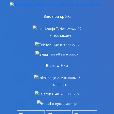
Siedziba spółki
T. Noniewicza 49
16-400 Suwałki
(+48 87) 565 22 17
ssse@ssse.com.pl
Biuro w Ełku
A. Mickiewicz 15
19-300 Ełk
(+48 87) 610 62 72
elk@ssse.com.pl