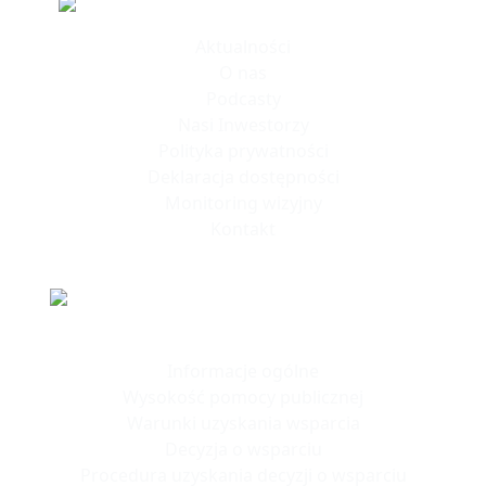
Informacje
Aktualności
O nas
Podcasty
Nasi Inwestorzy
Polityka prywatności
Deklaracja dostępności
Monitoring wizyjny
Kontakt
Polska Strefa Inwestycji
Informacje ogólne
Wysokość pomocy publicznej
Warunki uzyskania wsparcia
Decyzja o wsparciu
Procedura uzyskania decyzji o wsparciu