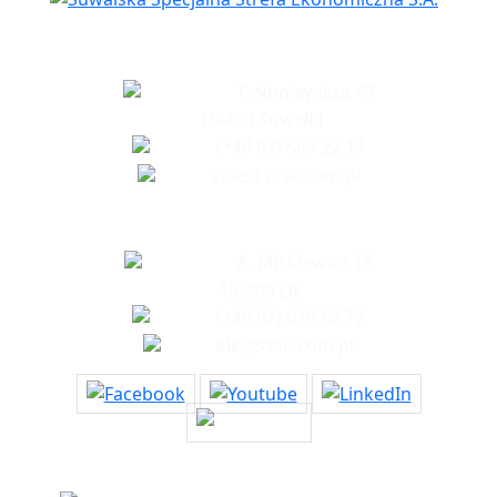
Siedziba spółki
T. Noniewicza 49
16-400 Suwałki
(+48 87) 565 22 17
ssse@ssse.com.pl
Biuro w Ełku
A. Mickiewicz 15
19-300 Ełk
(+48 87) 610 62 72
elk@ssse.com.pl