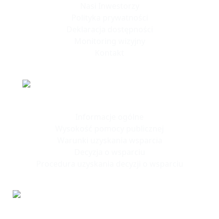
Nasi Inwestorzy
Polityka prywatności
Deklaracja dostępności
Monitoring wizyjny
Kontakt
Polska Strefa Inwestycji
Informacje ogólne
Wysokość pomocy publicznej
Warunki uzyskania wsparcia
Decyzja o wsparciu
Procedura uzyskania decyzji o wsparciu
Tereny
Inwestycyjne