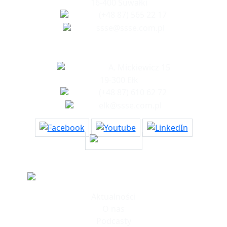
16-400 Suwałki
(+48 87) 565 22 17
ssse@ssse.com.pl
Biuro w Ełku
A. Mickiewicz 15
19-300 Ełk
(+48 87) 610 62 72
elk@ssse.com.pl
Informacje
Aktualności
O nas
Podcasty