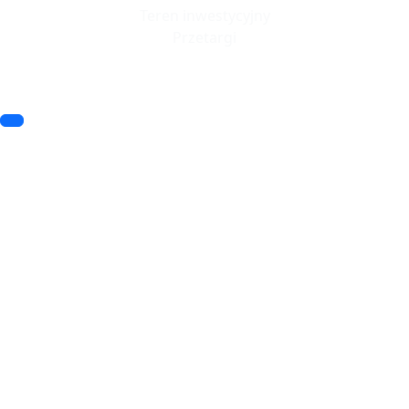
Teren inwestycyjny
Przetargi
© 2023 SSSE. All rights reserved
© 2023