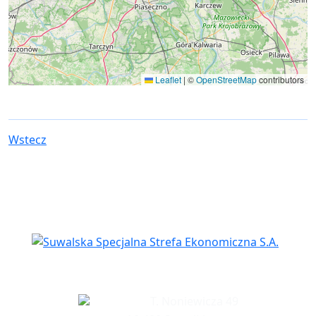
Leaflet
|
©
OpenStreetMap
contributors
Wstecz
Siedziba spółki
T. Noniewicza 49