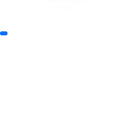
Teren inwestycyjny
Przetargi
© 2023 SSSE. All rights reserved
© 2023