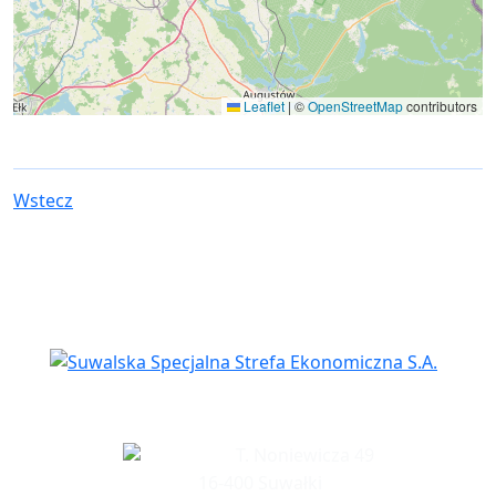
Leaflet
|
©
OpenStreetMap
contributors
Wstecz
Siedziba spółki
T. Noniewicza 49
16-400 Suwałki