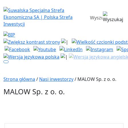
Suwalska Specjalna Strefa Ekono
wyszukiwarka
Strona główna
/
Nasi inwestorzy
/ MALOW Sp. z o. o.
MALOW Sp. z o. o.