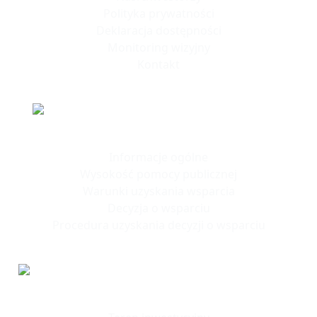
Polityka prywatności
Deklaracja dostępności
Monitoring wizyjny
Kontakt
Polska Strefa Inwestycji
Informacje ogólne
Wysokość pomocy publicznej
Warunki uzyskania wsparcia
Decyzja o wsparciu
Procedura uzyskania decyzji o wsparciu
Tereny
Inwestycyjne