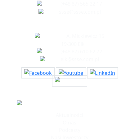
(+48 87) 565 22 17
ssse@ssse.com.pl
Biuro w Ełku
A. Mickiewicz 15
19-300 Ełk
(+48 87) 610 62 72
elk@ssse.com.pl
Informacje
Aktualności
O nas
Podcasty
Nasi Inwestorzy