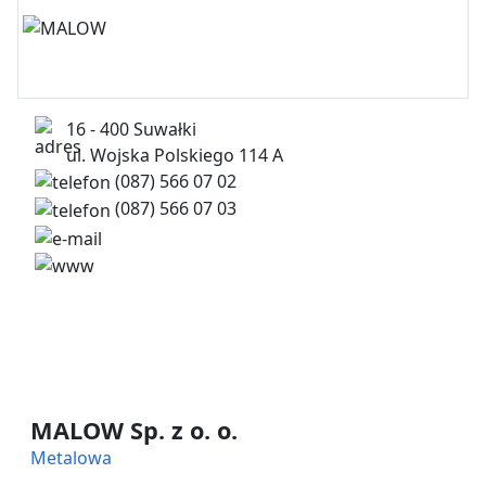
16 - 400 Suwałki
ul. Wojska Polskiego 114 A
(087) 566 07 02
(087) 566 07 03
sekretariat@malow.com.pl
www.malow.com.pl (więcej…)
MALOW Sp. z o. o.
Metalowa