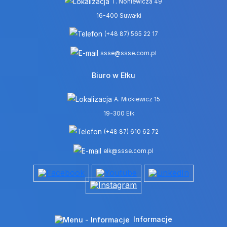
T. Noniewicza 49
16-400 Suwałki
(+48 87) 565 22 17
ssse@ssse.com.pl
Biuro w Ełku
A. Mickiewicz 15
19-300 Ełk
(+48 87) 610 62 72
elk@ssse.com.pl
Informacje