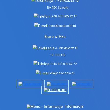
T. Noniewicza 49
16-400 Suwałki
(+48 87) 565 22 17
ssse@ssse.com.pl
Biuro w Ełku
A. Mickiewicz 15
19-300 Ełk
(+48 87) 610 62 72
elk@ssse.com.pl
Informacje