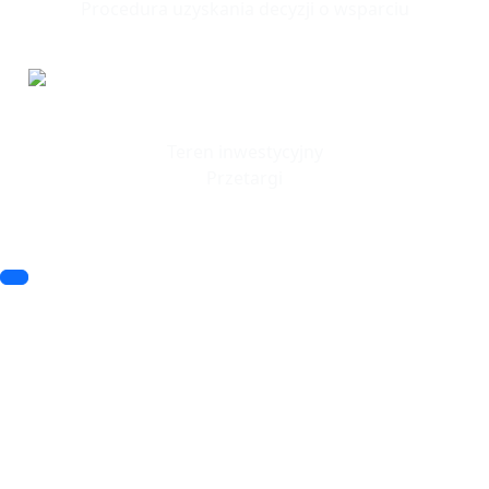
Procedura uzyskania decyzji o wsparciu
Tereny
Inwestycyjne
Teren inwestycyjny
Przetargi
© 2023 SSSE. All rights reserved
© 2023