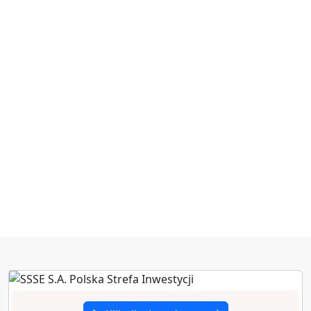
zł poniesionych
nakładów
inwestycyjnych