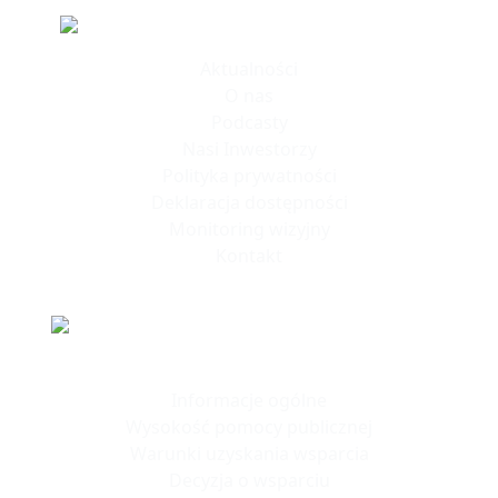
Informacje
Aktualności
O nas
Podcasty
Nasi Inwestorzy
Polityka prywatności
Deklaracja dostępności
Monitoring wizyjny
Kontakt
Polska Strefa Inwestycji
Informacje ogólne
Wysokość pomocy publicznej
Warunki uzyskania wsparcia
Decyzja o wsparciu