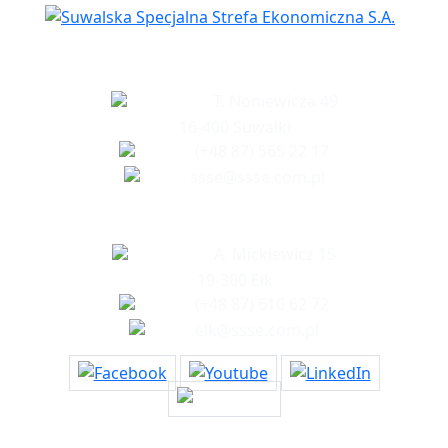
Siedziba spółki
T. Noniewicza 49
16-400 Suwałki
(+48 87) 565 22 17
ssse@ssse.com.pl
Biuro w Ełku
A. Mickiewicz 15
19-300 Ełk
(+48 87) 610 62 72
elk@ssse.com.pl