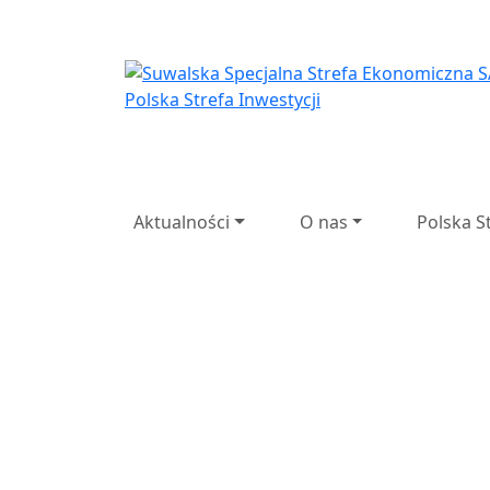
Suwalska Specjaln
Suwalska
Spec
Przedsi
Aktualności
O nas
Polska S
Poprzedni
Następny
27 lat d
lat doświadczenia