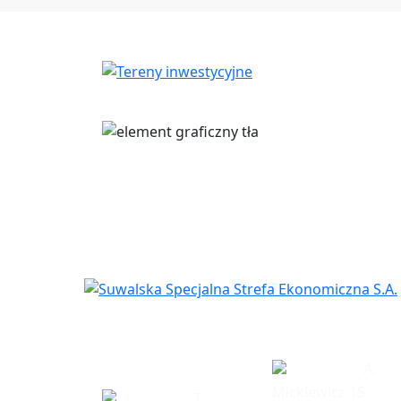
Siedziba
Biuro w Eł
spółki
A.
Mickiewicz 15
T.