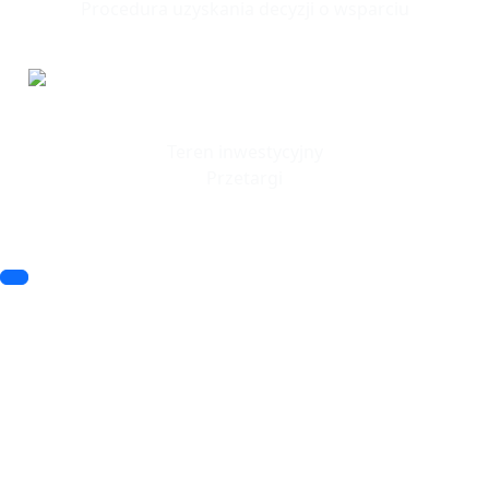
Procedura uzyskania decyzji o wsparciu
Tereny
Inwestycyjne
Teren inwestycyjny
Przetargi
© 2023 SSSE. All rights reserved
© 2023