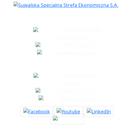
Siedziba spółki
T. Noniewicza 49
16-400 Suwałki
(+48 87) 565 22 17
ssse@ssse.com.pl
Biuro w Ełku
A. Mickiewicz 15
19-300 Ełk
(+48 87) 610 62 72
elk@ssse.com.pl