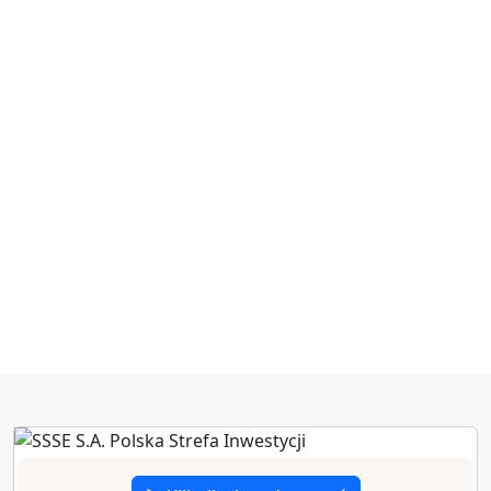
zł poniesionych
nakładów
inwestycyjnych