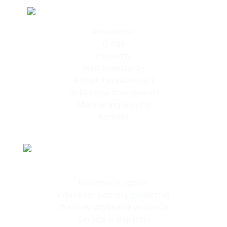
Informacje
Aktualności
O nas
Podcasty
Nasi Inwestorzy
Polityka prywatności
Deklaracja dostępności
Monitoring wizyjny
Kontakt
Polska Strefa Inwestycji
Informacje ogólne
Wysokość pomocy publicznej
Warunki uzyskania wsparcia
Decyzja o wsparciu