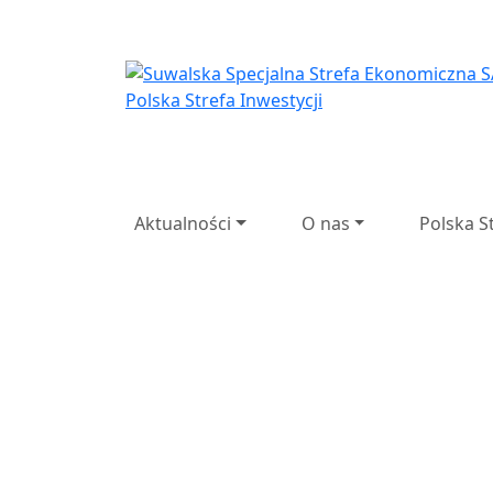
Suwalska Specjaln
Suwalska
Spec
Przedsi
Aktualności
O nas
Polska S
Poprzedni
Następny
27 lat d
lat doświadczenia