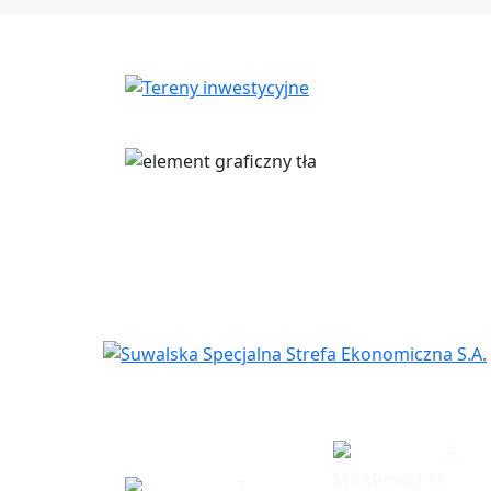
Siedziba
Biuro w Eł
spółki
A.
Mickiewicz 15
T.