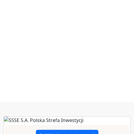
zł poniesionych
nakładów
inwestycyjnych