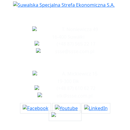
Siedziba spółki
T. Noniewicza 49
16-400 Suwałki
(+48 87) 565 22 17
ssse@ssse.com.pl
Biuro w Ełku
A. Mickiewicz 15
19-300 Ełk
(+48 87) 610 62 72
elk@ssse.com.pl