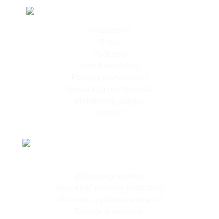
Informacje
Aktualności
O nas
Podcasty
Nasi Inwestorzy
Polityka prywatności
Deklaracja dostępności
Monitoring wizyjny
Kontakt
Polska Strefa Inwestycji
Informacje ogólne
Wysokość pomocy publicznej
Warunki uzyskania wsparcia
Decyzja o wsparciu