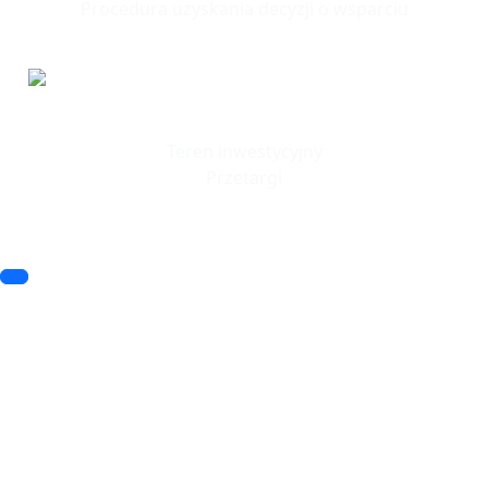
Procedura uzyskania decyzji o wsparciu
Tereny
Inwestycyjne
Teren inwestycyjny
Przetargi
© 2023 SSSE. All rights reserved
© 2023