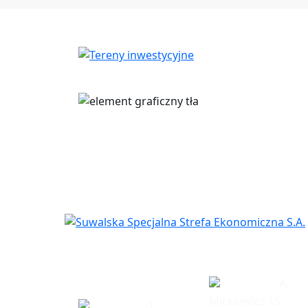
Siedziba
Biuro w Eł
spółki
A.
Mickiewicz 15
T.