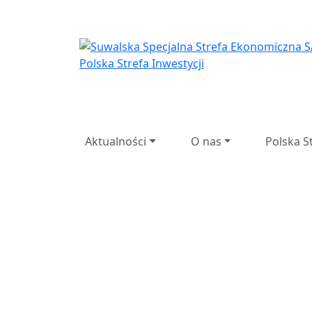
Suwalska Specjaln
Suwalska
Spec
Przedsi
Aktualności
O nas
Polska S
Poprzedni
Następny
27 lat d
lat doświadczenia