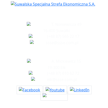
Siedziba spółki
T. Noniewicza 49
16-400 Suwałki
(+48 87) 565 22 17
ssse@ssse.com.pl
Biuro w Ełku
A. Mickiewicz 15
19-300 Ełk
(+48 87) 610 62 72
elk@ssse.com.pl