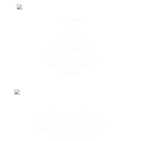
Informacje
Aktualności
O nas
Podcasty
Nasi Inwestorzy
Polityka prywatności
Deklaracja dostępności
Monitoring wizyjny
Kontakt
Polska Strefa Inwestycji
Informacje ogólne
Wysokość pomocy publicznej
Warunki uzyskania wsparcia
Decyzja o wsparciu