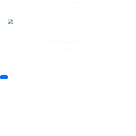
Procedura uzyskania decyzji o wsparciu
Tereny
Inwestycyjne
Teren inwestycyjny
Przetargi
© 2023 SSSE. All rights reserved
© 2023