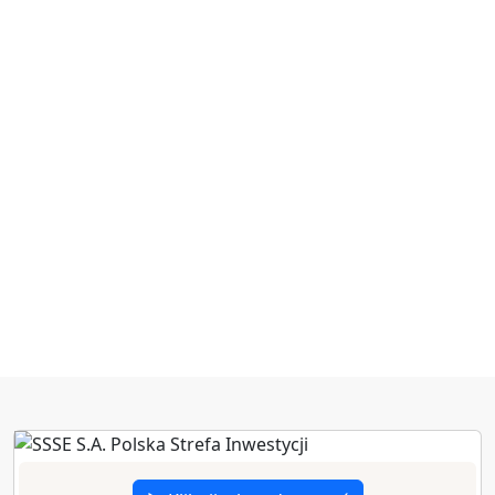
zł poniesionych
nakładów
inwestycyjnych