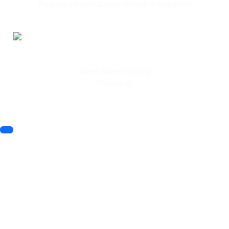
Procedura uzyskania decyzji o wsparciu
Tereny
Inwestycyjne
Teren inwestycyjny
Przetargi
© 2023 SSSE. All rights reserved
© 2023