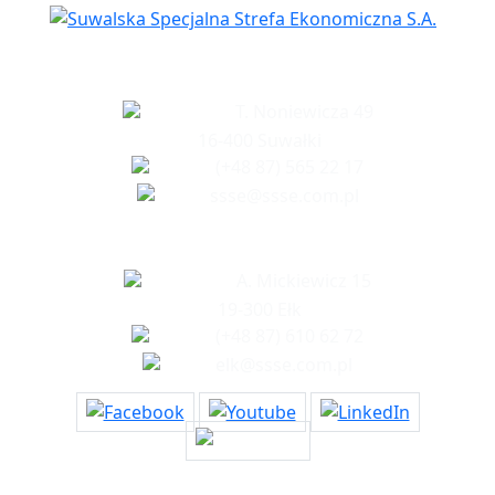
Siedziba spółki
T. Noniewicza 49
16-400 Suwałki
(+48 87) 565 22 17
ssse@ssse.com.pl
Biuro w Ełku
A. Mickiewicz 15
19-300 Ełk
(+48 87) 610 62 72
elk@ssse.com.pl