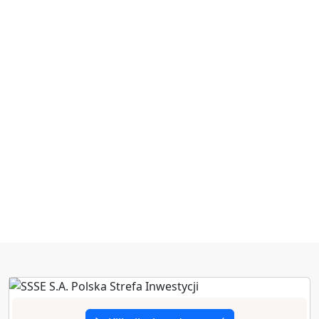
zł poniesionych
nakładów
inwestycyjnych