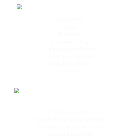
Informacje
Aktualności
O nas
Podcasty
Nasi Inwestorzy
Polityka prywatności
Deklaracja dostępności
Monitoring wizyjny
Kontakt
Polska Strefa Inwestycji
Informacje ogólne
Wysokość pomocy publicznej
Warunki uzyskania wsparcia
Decyzja o wsparciu