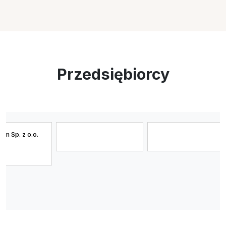
Przedsiębiorcy
 Sp. z o.o.