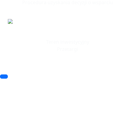
Procedura uzyskania decyzji o wsparciu
Tereny
Inwestycyjne
Teren inwestycyjny
Przetargi
© 2023 SSSE. All rights reserved
© 2023