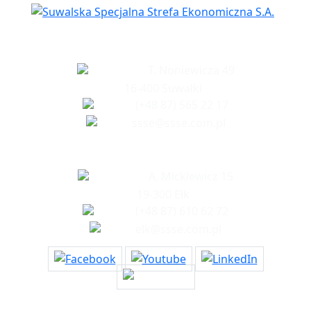
Siedziba spółki
T. Noniewicza 49
16-400 Suwałki
(+48 87) 565 22 17
ssse@ssse.com.pl
Biuro w Ełku
A. Mickiewicz 15
19-300 Ełk
(+48 87) 610 62 72
elk@ssse.com.pl