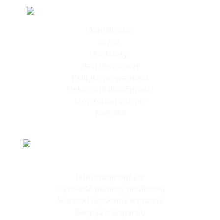
Informacje
Aktualności
O nas
Podcasty
Nasi Inwestorzy
Polityka prywatności
Deklaracja dostępności
Monitoring wizyjny
Kontakt
Polska Strefa Inwestycji
Informacje ogólne
Wysokość pomocy publicznej
Warunki uzyskania wsparcia
Decyzja o wsparciu