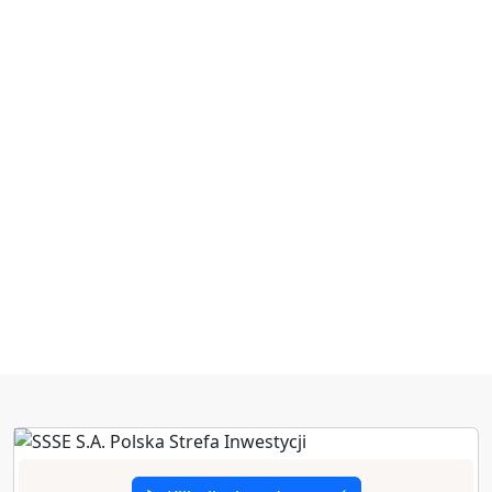
zł poniesionych
nakładów
inwestycyjnych