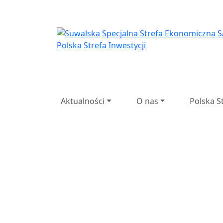
Suwalska Specjaln
Suwalska
Spec
Przedsi
Aktualności
O nas
Polska S
Poprzedni
Następny
27 lat d
lat doświadczenia