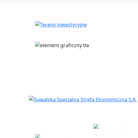
Siedziba
Biuro w Eł
spółki
A.
Mickiewicz 15
T.