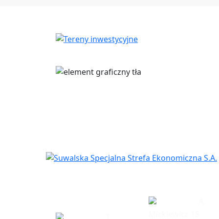
Siedziba
Biuro w Eł
spółki
A.
Mickiewicz 15
T.