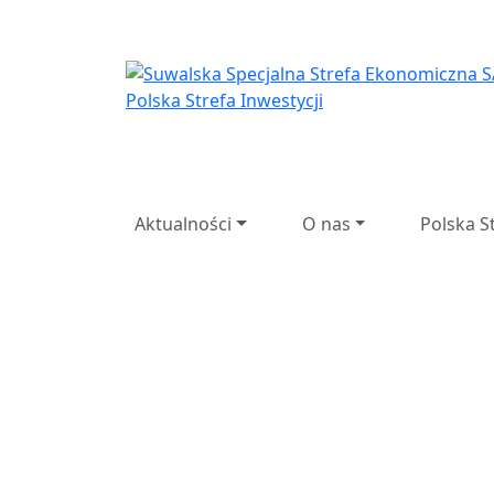
Suwalska Specjaln
Suwalska
Spec
Przedsi
Aktualności
O nas
Polska S
Poprzedni
Następny
27 lat d
lat doświadczenia