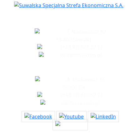
Siedziba spółki
T. Noniewicza 49
16-400 Suwałki
(+48 87) 565 22 17
ssse@ssse.com.pl
Biuro w Ełku
A. Mickiewicz 15
19-300 Ełk
(+48 87) 610 62 72
elk@ssse.com.pl