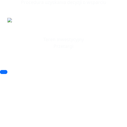
Procedura uzyskania decyzji o wsparciu
Tereny
Inwestycyjne
Teren inwestycyjny
Przetargi
© 2023 SSSE. All rights reserved
© 2023