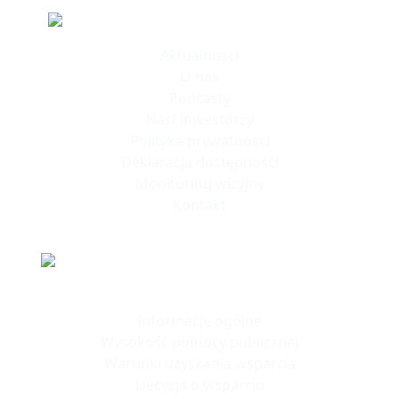
Informacje
Aktualności
O nas
Podcasty
Nasi Inwestorzy
Polityka prywatności
Deklaracja dostępności
Monitoring wizyjny
Kontakt
Polska Strefa Inwestycji
Informacje ogólne
Wysokość pomocy publicznej
Warunki uzyskania wsparcia
Decyzja o wsparciu