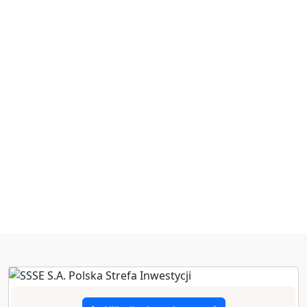
zł poniesionych
nakładów
inwestycyjnych