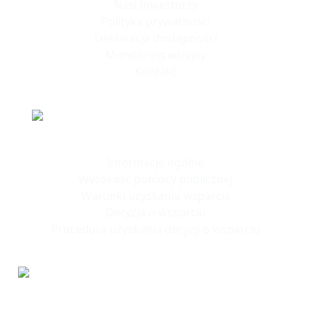
Nasi Inwestorzy
Polityka prywatności
Deklaracja dostępności
Monitoring wizyjny
Kontakt
Polska Strefa Inwestycji
Informacje ogólne
Wysokość pomocy publicznej
Warunki uzyskania wsparcia
Decyzja o wsparciu
Procedura uzyskania decyzji o wsparciu
Tereny
Inwestycyjne