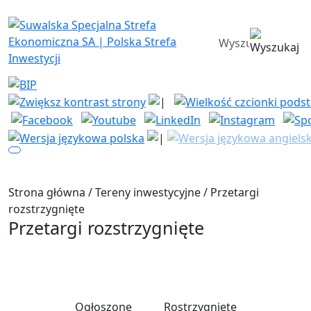
Suwalska Specjalna Strefa Ekono
wyszukiwarka
Strona główna
/
Tereny inwestycyjne
/
Przetargi
rozstrzygnięte
Przetargi rozstrzygnięte
Ogłoszone
Rostrzygnięte