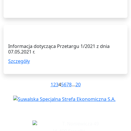
07.05.2021
Informacja dotycząca Przetargu 1/2021 z dnia
07.05.2021 r.
Szczegóły
poprzednie
następne
1
2
3
4
5
6
7
8
…
20
Siedziba spółki
T. Noniewicza 49