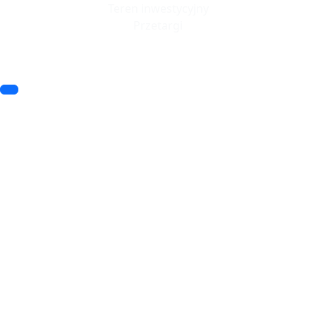
Teren inwestycyjny
Przetargi
© 2023 SSSE. All rights reserved
© 2023