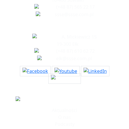
16-400 Suwałki
(+48 87) 565 22 17
ssse@ssse.com.pl
Biuro w Ełku
A. Mickiewicz 15
19-300 Ełk
(+48 87) 610 62 72
elk@ssse.com.pl
Informacje
Aktualności
O nas
Podcasty