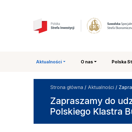
Suwalska Specjalna
Aktualności
O nas
Polska St
Strona główna
/
Aktualności
/
Zapra
Zapraszamy do udz
Polskiego Klastra 