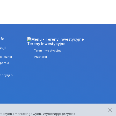
Tereny Inwestycyjne
ycji
Teren inwestycyjny
blicznej
Przetargi
parcia
decyzji o
stycznych i marketingowych. Wybierając przycisk