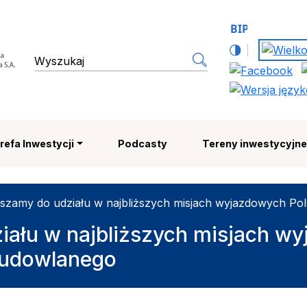
 Strefa Ekonomiczna SA | 
wyszukiwarka
refa Inwestycji
Podcasty
Tereny inwestycyjn
szamy do udziału w najbliższych misjach wyjazdowych Po
iału w najbliższych misjach w
Budowlanego