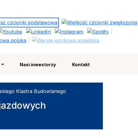
Polska Strefa Inwestycji
e
Nasi inwestorzy
Kontakt
lskiego Klastra Budowlanego
yjazdowych