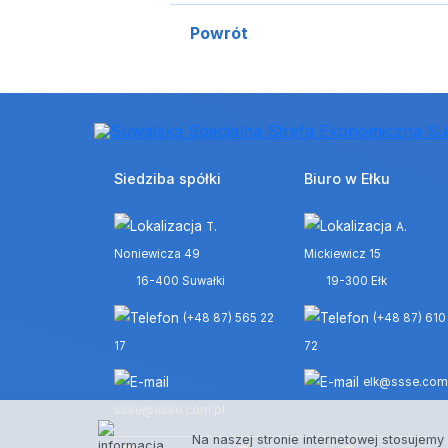
Powrót
Siedziba spółki
Biuro w Ełku
T.
A.
Noniewicza 49
Mickiewicz 15
16-400 Suwałki
19-300 Ełk
(+48 87) 565 22
(+48 87) 610
17
72
elk@ssse.com
ssse@ssse.com.pl
Na naszej stronie internetowej stosujemy 