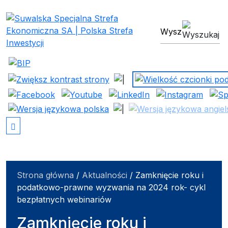
Suwalska Specjalna Stref
wyszukiwarka
Strona główna
/
Aktualności
/
Zamknięcie roku i
podatkowo-prawne wyzwania na 2024 rok- cykl
bezpłatnych webinariów
Zamknięcie roku i