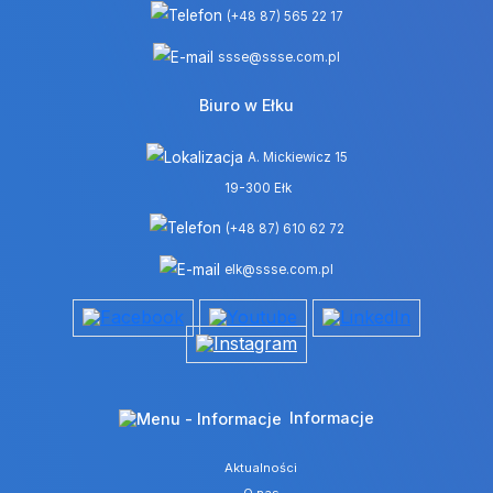
(+48 87) 565 22 17
ssse@ssse.com.pl
Biuro w Ełku
A. Mickiewicz 15
19-300 Ełk
(+48 87) 610 62 72
elk@ssse.com.pl
Informacje
Aktualności