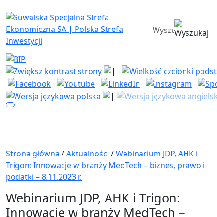
Suwalska Specjalna Strefa Ekono
wyszukiwarka
Strona główna
/
Aktualności
/
Webinarium JDP, AHK i
Trigon: Innowacje w branży MedTech – biznes, prawo i
podatki – 8.11.2023 r.
Webinarium JDP, AHK i Trigon:
Innowacje w branży MedTech –