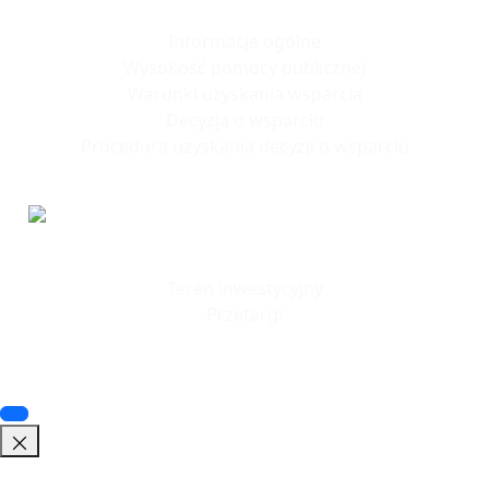
Polska Strefa Inwestycji
Informacje ogólne
Wysokość pomocy publicznej
Warunki uzyskania wsparcia
Decyzja o wsparciu
Procedura uzyskania decyzji o wsparciu
Tereny
Inwestycyjne
Teren inwestycyjny
Przetargi
© 2023 SSSE. All rights reserved
© 2023