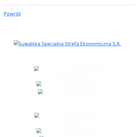
Powrót
Siedziba spółki
T. Noniewicza 49
16-400 Suwałki
(+48 87) 565 22 17
ssse@ssse.com.pl
Biuro w Ełku
A. Mickiewicz 15
19-300 Ełk
(+48 87) 610 62 72