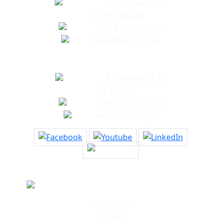
T. Noniewicza 49
16-400 Suwałki
(+48 87) 565 22 17
ssse@ssse.com.pl
Biuro w Ełku
A. Mickiewicz 15
19-300 Ełk
(+48 87) 610 62 72
elk@ssse.com.pl
Informacje
Aktualności
O nas