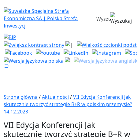
Suwalska Specjalna Strefa Ekono
wyszukiwarka
Strona główna
/
Aktualności
/
VII Edycja Konferencji Jak
skutecznie tworzyć strategie B+R w polskim przemyśle?
14.12.2023
VII Edycja Konferencji Jak
skutecznie tworzyć strategie B+R w