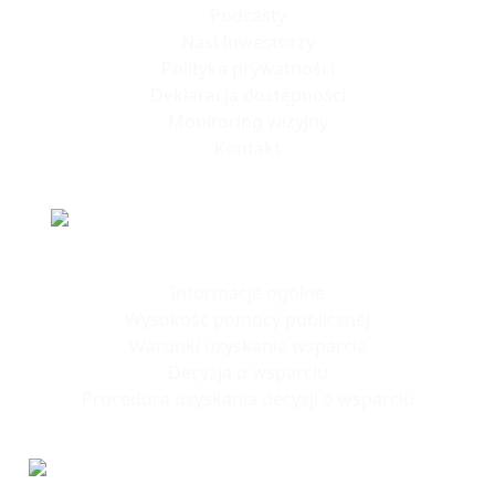
Podcasty
Nasi Inwestorzy
Polityka prywatności
Deklaracja dostępności
Monitoring wizyjny
Kontakt
Polska Strefa Inwestycji
Informacje ogólne
Wysokość pomocy publicznej
Warunki uzyskania wsparcia
Decyzja o wsparciu
Procedura uzyskania decyzji o wsparciu
Tereny