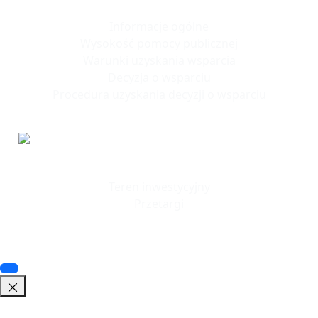
Polska Strefa Inwestycji
Informacje ogólne
Wysokość pomocy publicznej
Warunki uzyskania wsparcia
Decyzja o wsparciu
Procedura uzyskania decyzji o wsparciu
Tereny
Inwestycyjne
Teren inwestycyjny
Przetargi
© 2023 SSSE. All rights reserved
© 2023