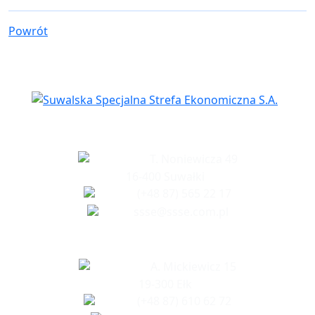
Powrót
Siedziba spółki
T. Noniewicza 49
16-400 Suwałki
(+48 87) 565 22 17
ssse@ssse.com.pl
Biuro w Ełku
A. Mickiewicz 15
19-300 Ełk
(+48 87) 610 62 72