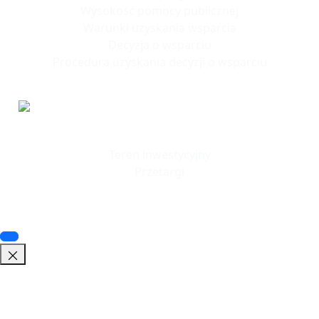
Wysokość pomocy publicznej
Warunki uzyskania wsparcia
Decyzja o wsparciu
Procedura uzyskania decyzji o wsparciu
Tereny
Inwestycyjne
Teren inwestycyjny
Przetargi
© 2023 SSSE. All rights reserved
© 2023