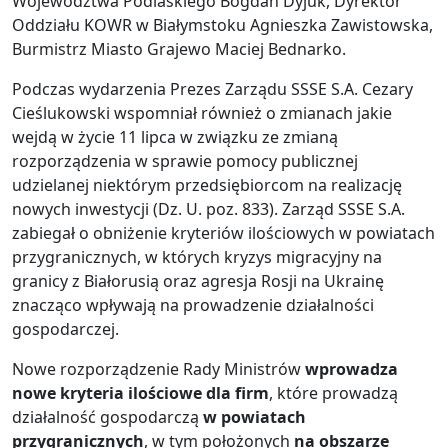
Województwa Podlaskiego Bogdan Dyjuk, Dyrektor
Oddziału KOWR w Białymstoku Agnieszka Zawistowska,
Burmistrz Miasto Grajewo Maciej Bednarko.
Podczas wydarzenia Prezes Zarządu SSSE S.A. Cezary
Cieślukowski wspomniał również o zmianach jakie
wejdą w życie 11 lipca w związku ze zmianą
rozporządzenia w sprawie pomocy publicznej
udzielanej niektórym przedsiębiorcom na realizację
nowych inwestycji (Dz. U. poz. 833). Zarząd SSSE S.A.
zabiegał o obniżenie kryteriów ilościowych w powiatach
przygranicznych, w których kryzys migracyjny na
granicy z Białorusią oraz agresja Rosji na Ukrainę
znacząco wpływają na prowadzenie działalności
gospodarczej.
Nowe rozporządzenie Rady Ministrów
wprowadza
nowe kryteria ilościowe dla firm
, które prowadzą
działalność gospodarczą
w powiatach
przygranicznych
, w tym położonych
na obszarze