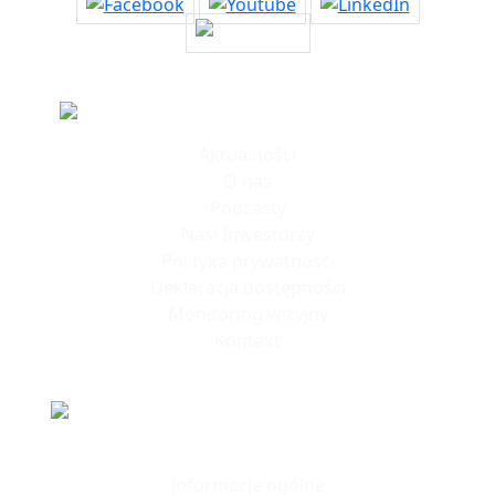
Informacje
Aktualności
O nas
Podcasty
Nasi Inwestorzy
Polityka prywatności
Deklaracja dostępności
Monitoring wizyjny
Kontakt
Polska Strefa Inwestycji
Informacje ogólne