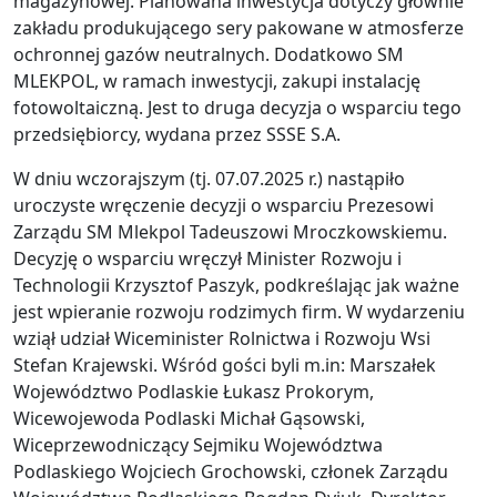
magazynowej. Planowana inwestycja dotyczy głównie
zakładu produkującego sery pakowane w atmosferze
ochronnej gazów neutralnych. Dodatkowo SM
MLEKPOL, w ramach inwestycji, zakupi instalację
fotowoltaiczną. Jest to druga decyzja o wsparciu tego
przedsiębiorcy, wydana przez SSSE S.A.
W dniu wczorajszym (tj. 07.07.2025 r.) nastąpiło
uroczyste wręczenie decyzji o wsparciu Prezesowi
Zarządu SM Mlekpol Tadeuszowi Mroczkowskiemu.
Decyzję o wsparciu wręczył Minister Rozwoju i
Technologii Krzysztof Paszyk, podkreślając jak ważne
jest wpieranie rozwoju rodzimych firm. W wydarzeniu
wziął udział Wiceminister Rolnictwa i Rozwoju Wsi
Stefan Krajewski. Wśród gości byli m.in: Marszałek
Województwo Podlaskie Łukasz Prokorym,
Wicewojewoda Podlaski Michał Gąsowski,
Wiceprzewodniczący Sejmiku Województwa
Podlaskiego Wojciech Grochowski, członek Zarządu