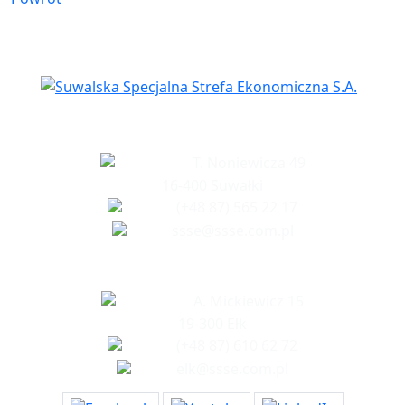
Siedziba spółki
T. Noniewicza 49
16-400 Suwałki
(+48 87) 565 22 17
ssse@ssse.com.pl
Biuro w Ełku
A. Mickiewicz 15
19-300 Ełk
(+48 87) 610 62 72
elk@ssse.com.pl