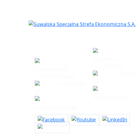
Siedziba
Biuro w Eł
spółki
A.
Mickiewicz 15
T.
19-300 Ełk
Noniewicza 49
(+48 87) 
16-400 Suwałki
62 72
(+48 87) 565
22 17
elk@ssse.com.pl
ssse@ssse.com.pl