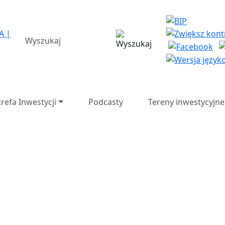
a Strefa Ekonomiczna SA 
wyszukiwarka
trefa Inwestycji
Podcasty
Tereny inwestycyjne