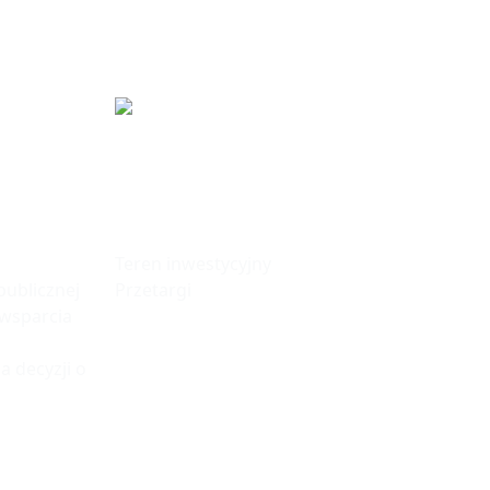
fa
Tereny
Inwestycyjne
Teren inwestycyjny
ublicznej
Przetargi
 wsparcia
a decyzji o