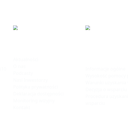
ku
Informacje
Polska Stre
Inwestycji
Aktualności
O nas
Informacje ogólne
610
Podcasty
Wysokość pomocy p
Nasi Inwestorzy
Warunki uzyskania
Polityka prywatności
Decyzja o wsparciu
Deklaracja dostępności
Procedura uzyskani
Monitoring wizyjny
wsparciu
Kontakt