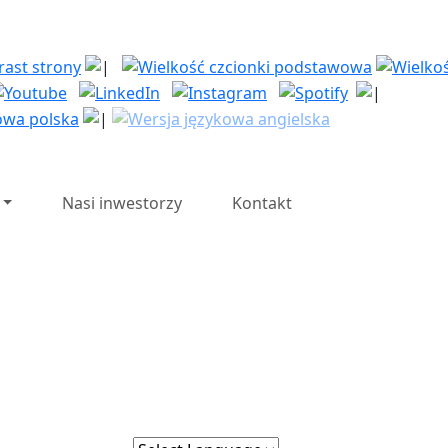
| Polska Strefa Inwesty
Nasi inwestorzy
Kontakt