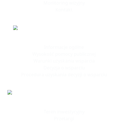
Monitoring wizyjny
Kontakt
Polska Strefa Inwestycji
Informacje ogólne
Wysokość pomocy publicznej
Warunki uzyskania wsparcia
Decyzja o wsparciu
Procedura uzyskania decyzji o wsparciu
Tereny
Inwestycyjne
Teren inwestycyjny
Przetargi