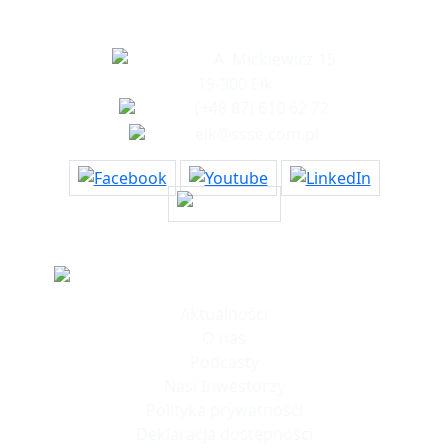
Biuro w Ełku
A. Mickiewicz 15
19-300 Ełk
(+48 87) 610 62 72
elk@ssse.com.pl
Informacje
Aktualności
O nas
Podcasty
Nasi Inwestorzy
Polityka prywatności
Deklaracja dostępności