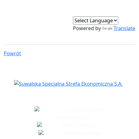
Powered by
Translate
Powrót
Siedziba spółki
T. Noniewicza 49
16-400 Suwałki
(+48 87) 565 22 17
ssse@ssse.com.pl