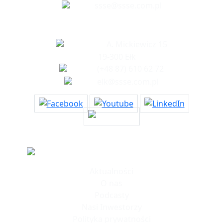
ssse@ssse.com.pl
Biuro w Ełku
A. Mickiewicz 15
19-300 Ełk
(+48 87) 610 62 72
elk@ssse.com.pl
Informacje
Aktualności
O nas
Podcasty
Nasi Inwestorzy
Polityka prywatności