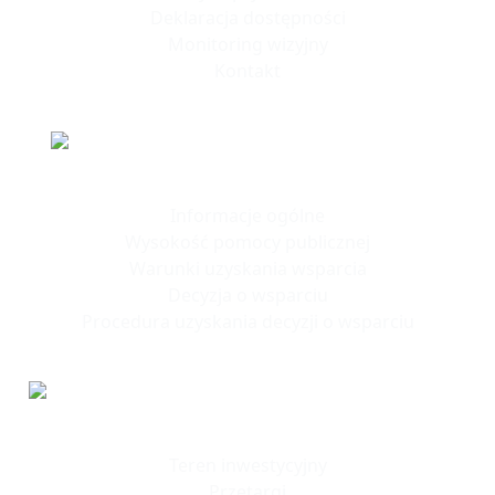
Deklaracja dostępności
Monitoring wizyjny
Kontakt
Polska Strefa Inwestycji
Informacje ogólne
Wysokość pomocy publicznej
Warunki uzyskania wsparcia
Decyzja o wsparciu
Procedura uzyskania decyzji o wsparciu
Tereny
Inwestycyjne
Teren inwestycyjny
Przetargi