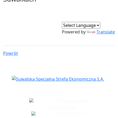
Powered by
Translate
Powrót
Siedziba spółki
T. Noniewicza 49
16-400 Suwałki
(+48 87) 565 22 17