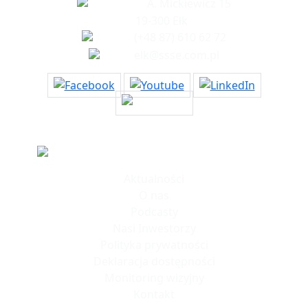
A. Mickiewicz 15
19-300 Ełk
(+48 87) 610 62 72
elk@ssse.com.pl
Informacje
Aktualności
O nas
Podcasty
Nasi Inwestorzy
Polityka prywatności
Deklaracja dostępności
Monitoring wizyjny
Kontakt