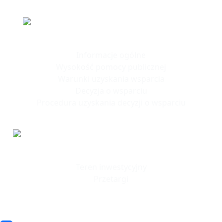
Polska Strefa Inwestycji
Informacje ogólne
Wysokość pomocy publicznej
Warunki uzyskania wsparcia
Decyzja o wsparciu
Procedura uzyskania decyzji o wsparciu
Tereny
Inwestycyjne
Teren inwestycyjny
Przetargi
© 2023 SSSE. All rights reserved
© 2023