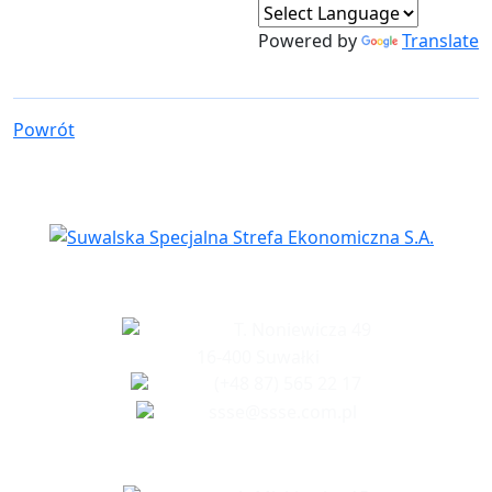
Powered by
Translate
Powrót
Siedziba spółki
T. Noniewicza 49
16-400 Suwałki
(+48 87) 565 22 17
ssse@ssse.com.pl
Biuro w Ełku