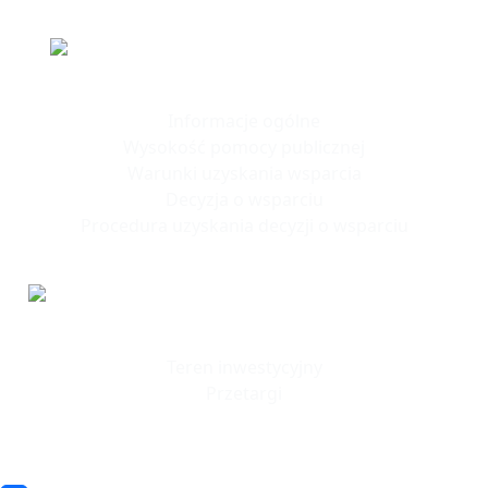
Polska Strefa Inwestycji
Informacje ogólne
Wysokość pomocy publicznej
Warunki uzyskania wsparcia
Decyzja o wsparciu
Procedura uzyskania decyzji o wsparciu
Tereny
Inwestycyjne
Teren inwestycyjny
Przetargi
© 2023 SSSE. All rights reserved
© 2023