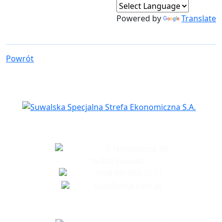
Powered by
Translate
Powrót
Siedziba spółki
T. Noniewicza 49
16-400 Suwałki
(+48 87) 565 22 17
ssse@ssse.com.pl
Biuro w Ełku