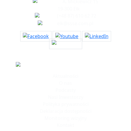
A. Mickiewicz 15
19-300 Ełk
(+48 87) 610 62 72
elk@ssse.com.pl
Informacje
Aktualności
O nas
Podcasty
Nasi Inwestorzy
Polityka prywatności
Deklaracja dostępności
Monitoring wizyjny
Kontakt