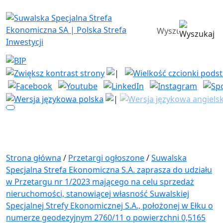
Suwalska Specjalna Strefa Ekono
wyszukiwarka
Strona główna
/
Przetargi ogłoszone
/
Suwalska
Specjalna Strefa Ekonomiczna S.A. zaprasza do udziału
w Przetargu nr 1/2023 mającego na celu sprzedaż
nieruchomości, stanowiącej własność Suwalskiej
Specjalnej Strefy Ekonomicznej S.A., położonej w Ełku o
numerze geodezyjnym 2760/11 o powierzchni 0,5165