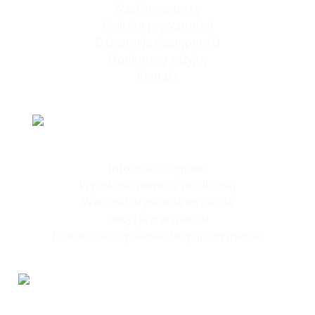
Nasi Inwestorzy
Polityka prywatności
Deklaracja dostępności
Monitoring wizyjny
Kontakt
Polska Strefa Inwestycji
Informacje ogólne
Wysokość pomocy publicznej
Warunki uzyskania wsparcia
Decyzja o wsparciu
Procedura uzyskania decyzji o wsparciu
Tereny
Inwestycyjne