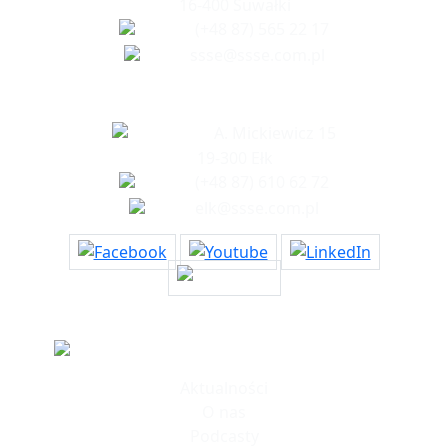
16-400 Suwałki
(+48 87) 565 22 17
ssse@ssse.com.pl
Biuro w Ełku
A. Mickiewicz 15
19-300 Ełk
(+48 87) 610 62 72
elk@ssse.com.pl
Informacje
Aktualności
O nas
Podcasty