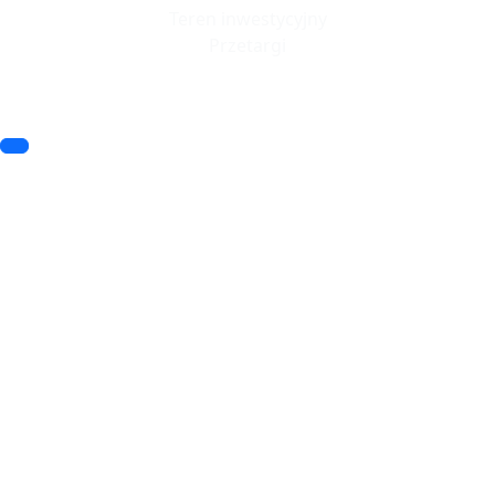
Teren inwestycyjny
Przetargi
© 2023 SSSE. All rights reserved
© 2023