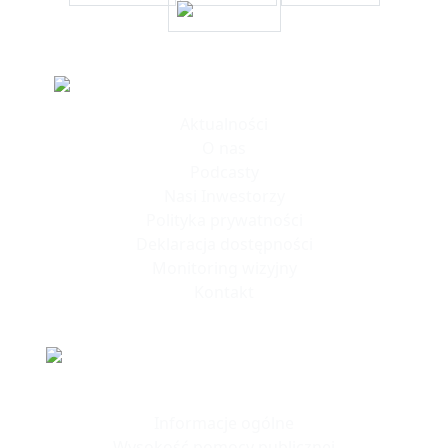
Informacje
Aktualności
O nas
Podcasty
Nasi Inwestorzy
Polityka prywatności
Deklaracja dostępności
Monitoring wizyjny
Kontakt
Polska Strefa Inwestycji
Informacje ogólne
Wysokość pomocy publicznej