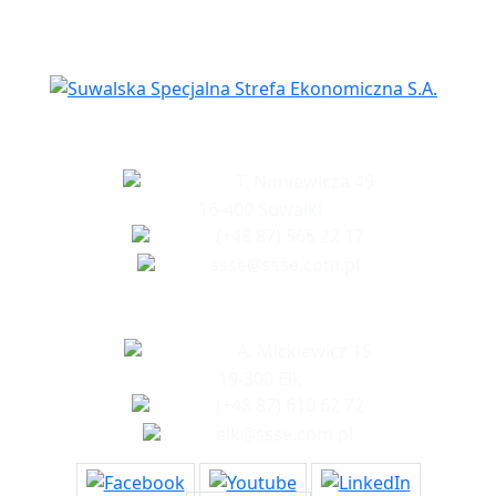
Siedziba spółki
T. Noniewicza 49
16-400 Suwałki
(+48 87) 565 22 17
ssse@ssse.com.pl
Biuro w Ełku
A. Mickiewicz 15
19-300 Ełk
(+48 87) 610 62 72
elk@ssse.com.pl