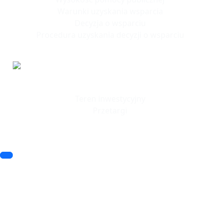
Warunki uzyskania wsparcia
Decyzja o wsparciu
Procedura uzyskania decyzji o wsparciu
Tereny
Inwestycyjne
Teren inwestycyjny
Przetargi
© 2023 SSSE. All rights reserved
© 2023