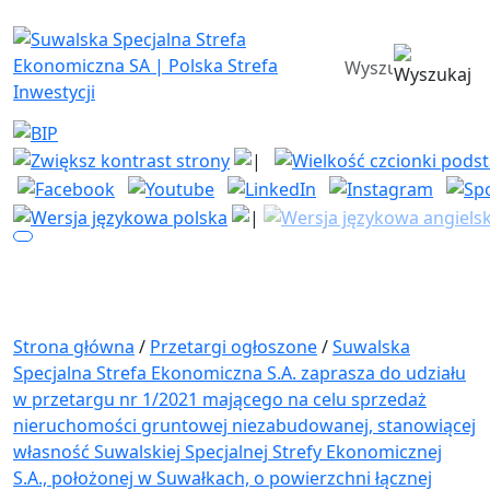
Suwalska Specjalna Strefa Ekono
wyszukiwarka
Strona główna
/
Przetargi ogłoszone
/
Suwalska
Specjalna Strefa Ekonomiczna S.A. zaprasza do udziału
w przetargu nr 1/2021 mającego na celu sprzedaż
nieruchomości gruntowej niezabudowanej, stanowiącej
własność Suwalskiej Specjalnej Strefy Ekonomicznej
S.A., położonej w Suwałkach, o powierzchni łącznej