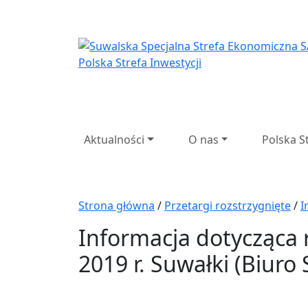
Suwalska Specjaln
Aktualności
O nas
Polska S
Strona główna
/
Przetargi rozstrzygnięte
/
I
Informacja dotycząca 
2019 r. Suwałki (Biur