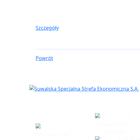
Szczegóły
Powrót
Siedziba
Biuro w Eł
spółki
A.
Mickiewicz 15
T.
19-300 Ełk
Noniewicza 49
(+48 87) 