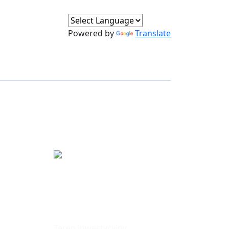
Powered by
Translate
fa
Tereny
Inwestycyjne
Teren inwestycyjny