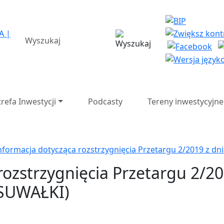
a Strefa Ekonomiczna SA 
wyszukiwarka
trefa Inwestycji
Podcasty
Tereny inwestycyjne
nformacja dotycząca rozstrzygnięcia Przetargu 2/2019 z dni
rozstrzygnięcia Przetargu 2/20
o SUWAŁKI)