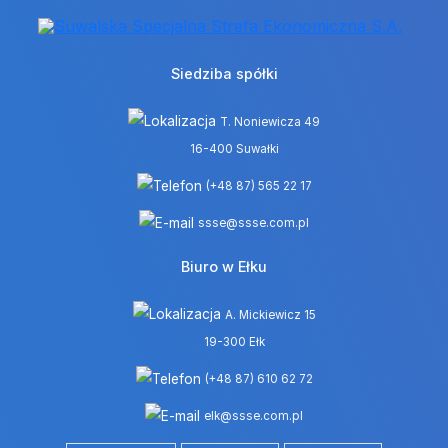
Siedziba spółki
T. Noniewicza 49
16-400 Suwałki
(+48 87) 565 22 17
ssse@ssse.com.pl
Biuro w Ełku
A. Mickiewicz 15
19-300 Ełk
(+48 87) 610 62 72
elk@ssse.com.pl