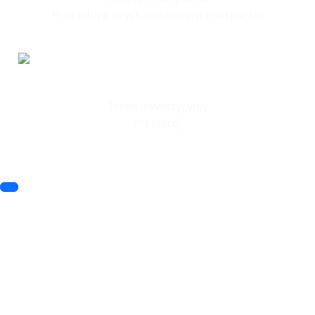
Procedura uzyskania decyzji o wsparciu
Tereny
Inwestycyjne
Teren inwestycyjny
Przetargi
© 2023 SSSE. All rights reserved
© 2023