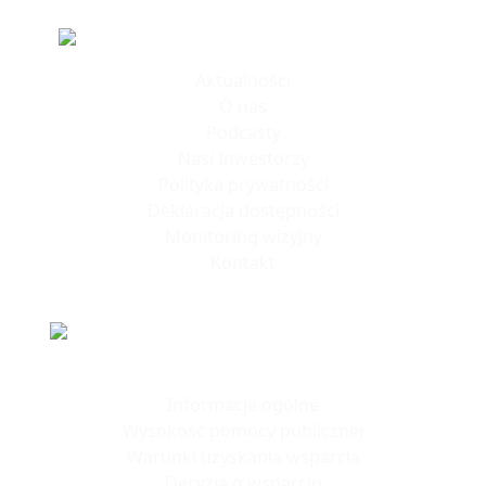
Informacje
Aktualności
O nas
Podcasty
Nasi Inwestorzy
Polityka prywatności
Deklaracja dostępności
Monitoring wizyjny
Kontakt
Polska Strefa Inwestycji
Informacje ogólne
Wysokość pomocy publicznej
Warunki uzyskania wsparcia
Decyzja o wsparciu