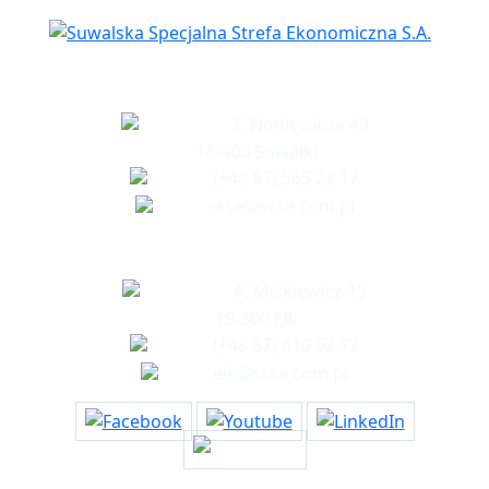
Siedziba spółki
T. Noniewicza 49
16-400 Suwałki
(+48 87) 565 22 17
ssse@ssse.com.pl
Biuro w Ełku
A. Mickiewicz 15
19-300 Ełk
(+48 87) 610 62 72
elk@ssse.com.pl