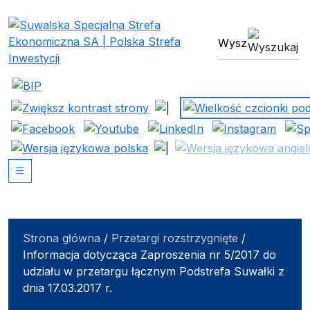
Suwalska Specjalna Stref
wyszukiwarka
Strona główna
/
Przetargi rozstrzygnięte
/
Informacja dotycząca Zaproszenia nr 5/2017 do
udziału w przetargu łącznym Podstrefa Suwałki z
dnia 17.03.2017 r.