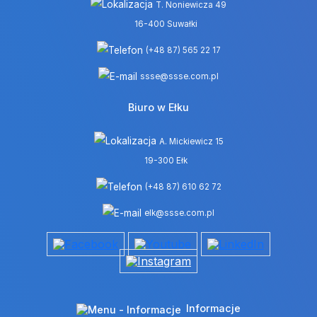
T. Noniewicza 49
16-400 Suwałki
(+48 87) 565 22 17
ssse@ssse.com.pl
Biuro w Ełku
A. Mickiewicz 15
19-300 Ełk
(+48 87) 610 62 72
elk@ssse.com.pl
Informacje