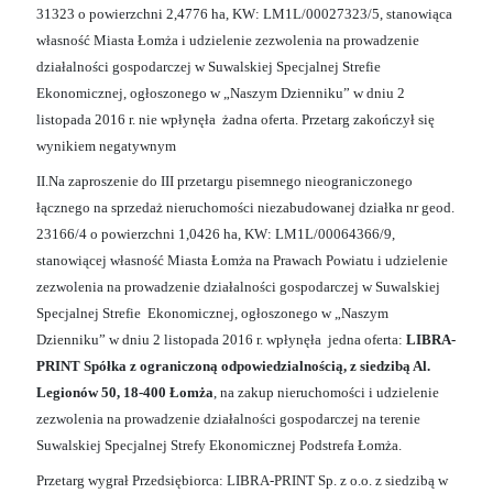
31323 o powierzchni 2,4776 ha, KW: LM1L/00027323/5, stanowiąca
własność Miasta Łomża i udzielenie zezwolenia na prowadzenie
działalności gospodarczej w Suwalskiej Specjalnej Strefie
Ekonomicznej, ogłoszonego w „Naszym Dzienniku” w dniu 2
listopada 2016 r. nie wpłynęła żadna oferta. Przetarg zakończył się
wynikiem negatywnym
II.Na zaproszenie do III przetargu pisemnego nieograniczonego
łącznego na sprzedaż nieruchomości niezabudowanej działka nr geod.
23166/4 o powierzchni 1,0426 ha, KW: LM1L/00064366/9,
stanowiącej własność Miasta Łomża na Prawach Powiatu i udzielenie
zezwolenia na prowadzenie działalności gospodarczej w Suwalskiej
Specjalnej Strefie Ekonomicznej, ogłoszonego w „Naszym
Dzienniku” w dniu 2 listopada 2016 r. wpłynęła jedna oferta:
LIBRA-
PRINT Spółka z ograniczoną odpowiedzialnością,
z siedzibą Al.
Legionów 50, 18-400 Łomża
, na zakup nieruchomości i udzielenie
zezwolenia na prowadzenie działalności gospodarczej na terenie
Suwalskiej Specjalnej Strefy Ekonomicznej Podstrefa Łomża.
Przetarg wygrał Przedsiębiorca: LIBRA-PRINT Sp. z o.o. z siedzibą w