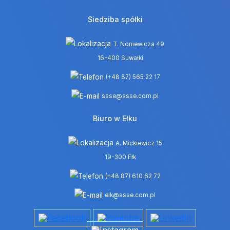
Siedziba spółki
T. Noniewicza 49
16-400 Suwałki
(+48 87) 565 22 17
ssse@ssse.com.pl
Biuro w Ełku
A. Mickiewicz 15
19-300 Ełk
(+48 87) 610 62 72
elk@ssse.com.pl