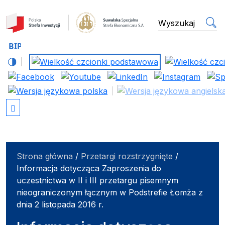
Suwalska Specjalna Stref
wyszukiwarka
Strona główna
/
Przetargi rozstrzygnięte
/
Informacja dotycząca Zaproszenia do
uczestnictwa w II i III przetargu pisemnym
nieograniczonym łącznym w Podstrefie Łomża z
dnia 2 listopada 2016 r.