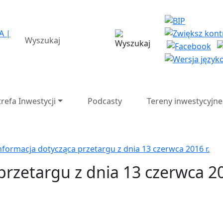
a Strefa Ekonomiczna SA 
wyszukiwarka
trefa Inwestycji
Podcasty
Tereny inwestycyjne
nformacja dotycząca przetargu z dnia 13 czerwca 2016 r.
rzetargu z dnia 13 czerwca 20