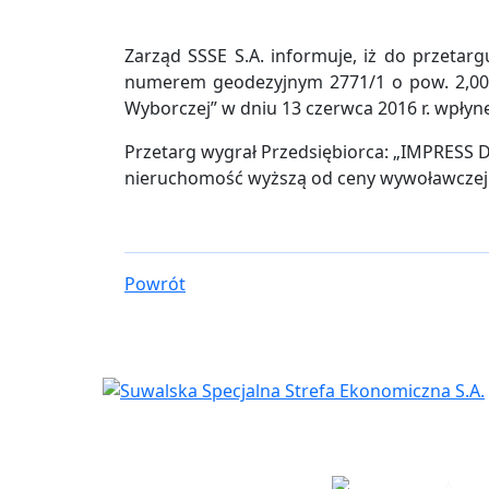
Zarząd SSSE S.A. informuje, iż do przeta
numerem geodezyjnym 2771/1 o pow. 2,0005
Wyborczej” w dniu 13 czerwca 2016 r. wpłyn
Przetarg wygrał Przedsiębiorca: „IMPRESS DE
nieruchomość wyższą od ceny wywoławczej
Powrót
Siedziba
Biuro w Eł
spółki
A.