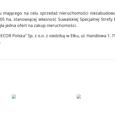
rgu mającego na celu sprzedaż nieruchomości niezabudowa
 ha, stanowiącej własność Suwalskiej Specjalnej Strefy 
ęła jedna ofert na zakup nieruchomości.
COR Polska” Sp. z o.o. z siedzibą w Ełku, ul. Handlowa 1. 1
.
ku