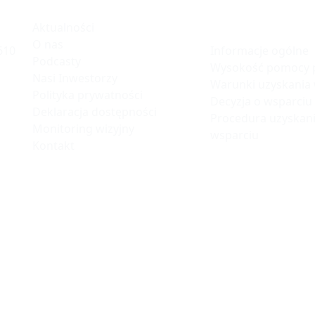
Informacje
Polska Stre
Inwestycji
Aktualności
O nas
Informacje ogólne
610
Podcasty
Wysokość pomocy p
Nasi Inwestorzy
Warunki uzyskania
Polityka prywatności
Decyzja o wsparciu
Deklaracja dostępności
Procedura uzyskani
Monitoring wizyjny
wsparciu
Kontakt