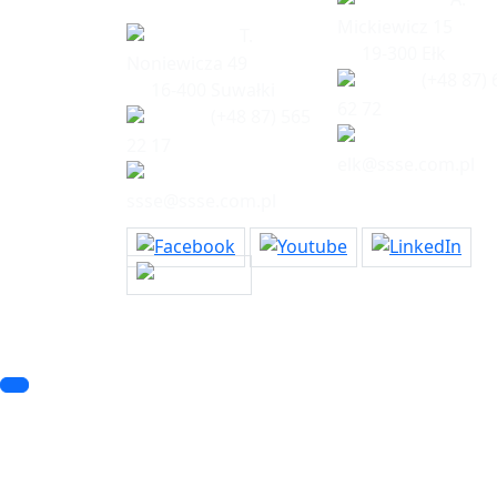
Mickiewicz 15
T.
19-300 Ełk
Noniewicza 49
(+48 87) 
16-400 Suwałki
62 72
(+48 87) 565
22 17
elk@ssse.com.pl
ssse@ssse.com.pl
© 2023 SSSE. All rights reserved