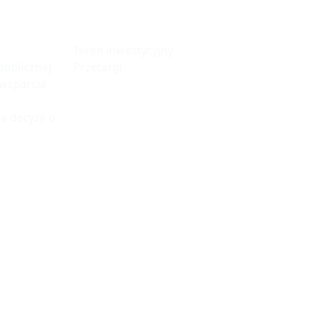
fa
Tereny
Inwestycyjne
Teren inwestycyjny
ublicznej
Przetargi
 wsparcia
a decyzji o
© 2023