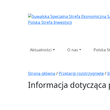
Suwalska Specjaln
Aktualności
O nas
Polska S
Strona główna
/
Przetargi rozstrzygnięte
/
I
Informacja dotycząca p