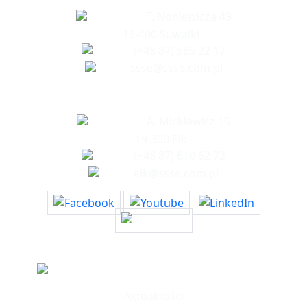
T. Noniewicza 49
16-400 Suwałki
(+48 87) 565 22 17
ssse@ssse.com.pl
Biuro w Ełku
A. Mickiewicz 15
19-300 Ełk
(+48 87) 610 62 72
elk@ssse.com.pl
Informacje
Aktualności