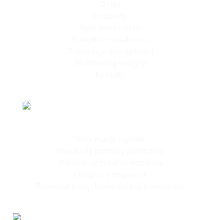
O nas
Podcasty
Nasi Inwestorzy
Polityka prywatności
Deklaracja dostępności
Monitoring wizyjny
Kontakt
Polska Strefa Inwestycji
Informacje ogólne
Wysokość pomocy publicznej
Warunki uzyskania wsparcia
Decyzja o wsparciu
Procedura uzyskania decyzji o wsparciu
Tereny