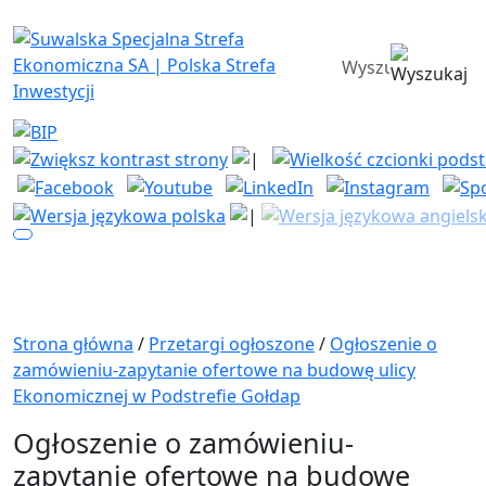
Suwalska Specjalna Strefa Ekono
wyszukiwarka
Strona główna
/
Przetargi ogłoszone
/
Ogłoszenie o
zamówieniu-zapytanie ofertowe na budowę ulicy
Ekonomicznej w Podstrefie Gołdap
Ogłoszenie o zamówieniu-
zapytanie ofertowe na budowę